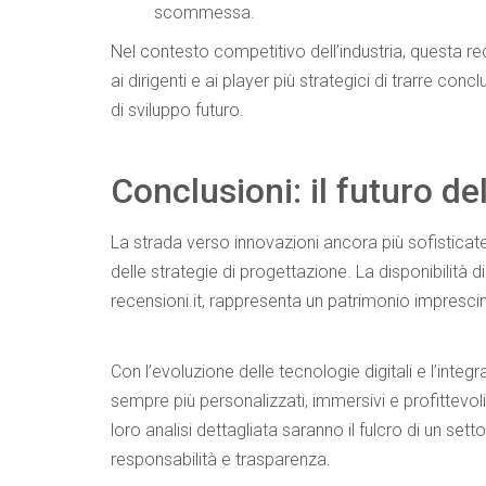
scommessa.
Nel contesto competitivo dell’industria, questa r
ai dirigenti e ai player più strategici di trarre conc
di sviluppo futuro.
Conclusioni: il futuro de
La strada verso innovazioni ancora più sofisticate
delle strategie di progettazione. La disponibilità 
recensioni.it, rappresenta un patrimonio imprescindib
Con l’evoluzione delle tecnologie digitali e l’integr
sempre più personalizzati, immersivi e profittevo
loro analisi dettagliata saranno il fulcro di un s
responsabilità e trasparenza.