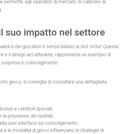
se permette agli operatori di mercato di calibrare al
g.
il suo impatto nel settore
nalisti e dei giocatori è senza dubbio la slot
InOut
. Questa
ve e il design accattivante, rappresenta un esempio di
i sorpresa e coinvolgimento.
esto gioco, si consiglia di consultare una dettagliata
onus e i simboli speciali;
la previsione dei risultati;
lla user interface sul coinvolgimento;
 e le modalità di gioco influenzano le strategie di