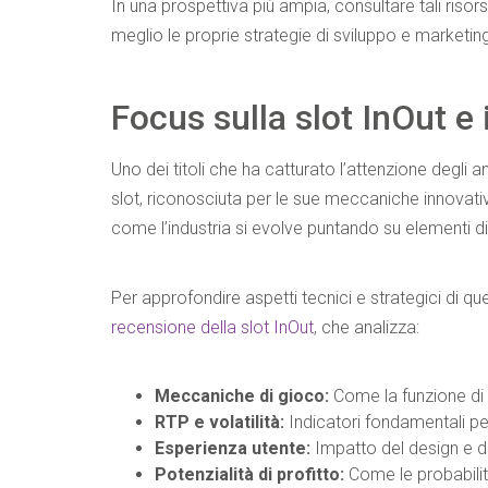
In una prospettiva più ampia, consultare tali risor
meglio le proprie strategie di sviluppo e marketin
Focus sulla slot InOut e 
Uno dei titoli che ha catturato l’attenzione degli a
slot, riconosciuta per le sue meccaniche innovati
come l’industria si evolve puntando su elementi d
Per approfondire aspetti tecnici e strategici di qu
recensione della slot InOut
, che analizza:
Meccaniche di gioco:
Come la funzione di b
RTP e volatilità:
Indicatori fondamentali per 
Esperienza utente:
Impatto del design e de
Potenzialità di profitto:
Come le probabilità