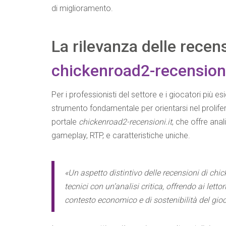
di miglioramento.
La rilevanza delle recens
chickenroad2-recensioni
Per i professionisti del settore e i giocatori più 
strumento fondamentale per orientarsi nel proliferare
portale
chickenroad2-recensioni.it
, che offre anali
gameplay, RTP, e caratteristiche uniche.
«Un aspetto distintivo delle recensioni di chic
tecnici con un’analisi critica, offrendo ai le
contesto economico e di sostenibilità del gio