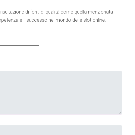
onsultazione di fonti di qualità come quella menzionata
petenza e il successo nel mondo delle slot online.