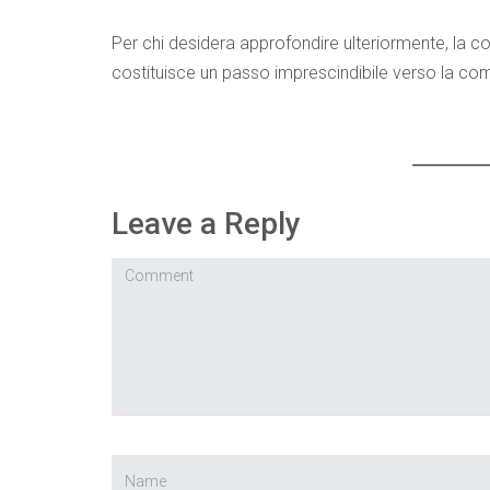
Per chi desidera approfondire ulteriormente, la c
costituisce un passo imprescindibile verso la com
Leave a Reply