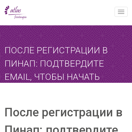
Toggle
naviga
[booked-calendar]
ПОСЛЕ РЕГИСТРАЦИИ В
ПИНАП: ПОДТВЕРДИТЕ
EMAIL, ЧТОБЫ НАЧАТЬ
ИГРАТЬ СЕГОДНЯ
Atlas
febrero 13, 2026
Sin categoría
После регистрации в
Home
-
Sin categoría
-
После регистрации в…
Пинап: подтвердите