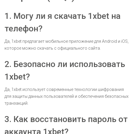
1. Могу ли я скачать 1xbet на
телефон?
Да, 1xbet предлагает мобильное приложение для Android и iOS,
которое можно скачать с официального сайта.
2. Безопасно ли использовать
1xbet?
Да, 1xbet использует современные технологии шифрования
для защиты данных пользователей и обеспечения безопасных
транзакций.
3. Как восстановить пароль от
аккаунта 1xbet?