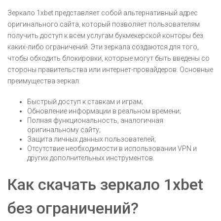
Зеркало 1xbet представляет собой альтернативный адрес
оригинального сайта, который позволяет пользователям
получить доступ к всем услугам букмекерской конторы без
каких-либо ограничений. Эти зеркала создаются для того,
чтобы обходить блокировки, которые могут быть введены со
стороны правительства или интернет-провайдеров. Основные
преимущества зеркал:
Быстрый доступ к ставкам и играм;
Обновление информации в реальном времени;
Полная функциональность, аналогичная
оригинальному сайту;
Защита личных данных пользователей;
Отсутствие необходимости в использовании VPN и
других дополнительных инструментов.
Как скачать зеркало 1xbet
без ограничений?