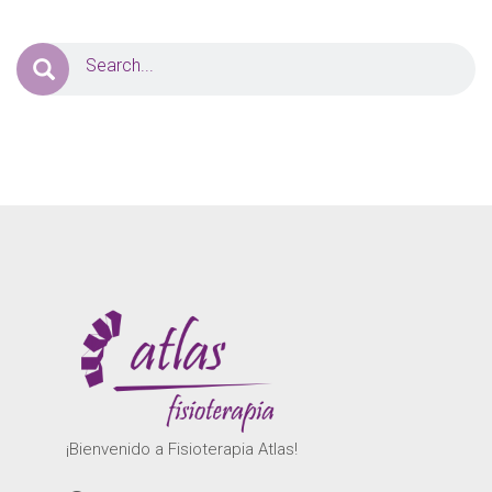
¡Bienvenido a Fisioterapia Atlas!