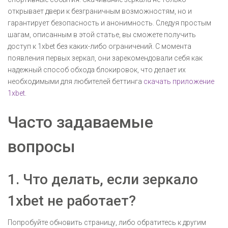
открывает двери к безграничным возможностям, но и
гарантирует безопасность и анонимность. Следуя простым
шагам, описанным в этой статье, вы сможете получить
доступ к 1xbet без каких-либо ограничений. С момента
появления первых зеркал, они зарекомендовали себя как
надежный способ обхода блокировок, что делает их
необходимыми для любителей беттинга
скачать приложение
1xbet
.
Часто задаваемые
вопросы
1. Что делать, если зеркало
1xbet не работает?
Попробуйте обновить страницу, либо обратитесь к другим