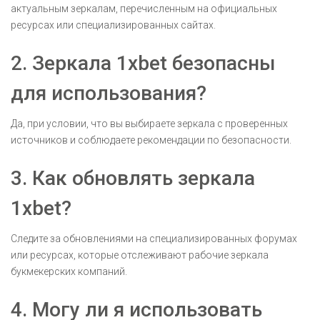
актуальным зеркалам, перечисленным на официальных
ресурсах или специализированных сайтах.
2. Зеркала 1xbet безопасны
для использования?
Да, при условии, что вы выбираете зеркала с проверенных
источников и соблюдаете рекомендации по безопасности.
3. Как обновлять зеркала
1xbet?
Следите за обновлениями на специализированных форумах
или ресурсах, которые отслеживают рабочие зеркала
букмекерских компаний.
4. Могу ли я использовать