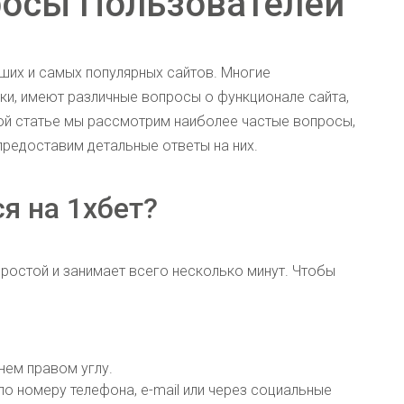
осы Пользователей
чших и самых популярных сайтов. Многие
роки, имеют различные вопросы о функционале сайта,
этой статье мы рассмотрим наиболее частые вопросы,
предоставим детальные ответы на них.
я на 1хбет?
простой и занимает всего несколько минут. Чтобы
нем правом углу.
по номеру телефона, e-mail или через социальные