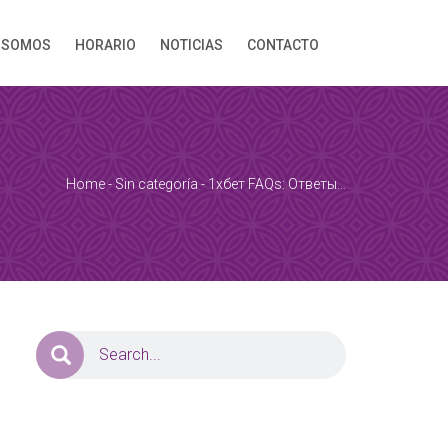
 SOMOS
HORARIO
NOTICIAS
CONTACTO
Home
-
Sin categoría
-
1хбет FAQs: Ответы…