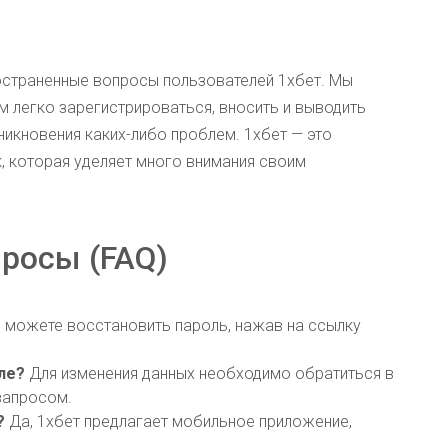
остраненные вопросы пользователей 1хбет. Мы
м легко зарегистрироваться, вносить и выводить
никновения каких-либо проблем. 1хбет — это
, которая уделяет много внимания своим
росы (FAQ)
 можете восстановить пароль, нажав на ссылку
ле?
Для изменения данных необходимо обратиться в
запросом.
?
Да, 1хбет предлагает мобильное приложение,