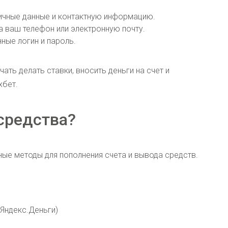
ичные данные и контактную информацию.
а ваш телефон или электронную почту.
ные логин и пароль.
ать делать ставки, вносить деньги на счет и
хбет.
 средства?
ые методы для пополнения счета и вывода средств.
 Яндекс.Деньги)