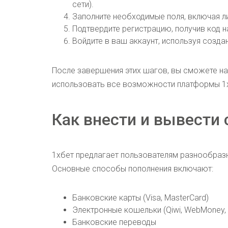
сети).
Заполните необходимые поля, включая л
Подтвердите регистрацию, получив код н
Войдите в ваш аккаунт, используя создан
После завершения этих шагов, вы сможете нач
использовать все возможности платформы 1
Как внести и вывести
1хбет предлагает пользователям разнообразн
Основные способы пополнения включают:
Банковские карты (Visa, MasterCard)
Электронные кошельки (Qiwi, WebMoney,
Банковские переводы