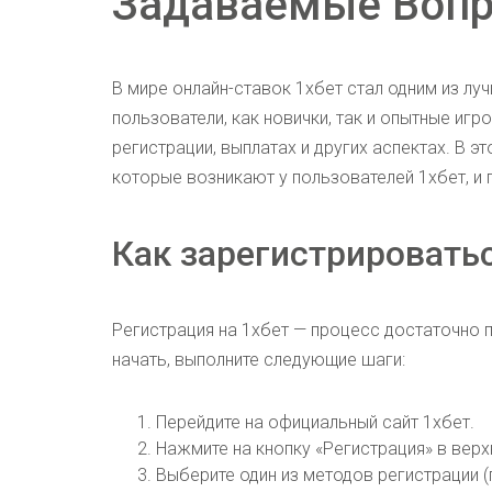
Задаваемые Вопр
В мире онлайн-ставок 1хбет стал одним из лу
пользователи, как новички, так и опытные иг
регистрации, выплатах и других аспектах. В 
которые возникают у пользователей 1хбет, и 
Как зарегистрироватьс
Регистрация на 1хбет — процесс достаточно 
начать, выполните следующие шаги:
Перейдите на официальный сайт 1хбет.
Нажмите на кнопку «Регистрация» в верх
Выберите один из методов регистрации (