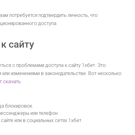
вам потребуется подтвердить личность, что
кционированного доступа.
к сайту
ться с проблемами доступа к сайту 1хбет. Это
 или изменениями в законодательстве. Вот несколько
т скачать
да блокировок.
мессенджеры или телефон.
сайте или в социальных сетях 1хбет.