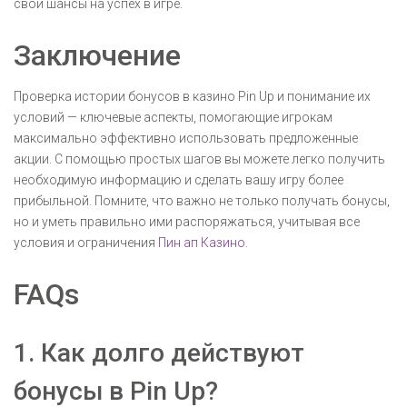
свои шансы на успех в игре.
Заключение
Проверка истории бонусов в казино Pin Up и понимание их
условий — ключевые аспекты, помогающие игрокам
максимально эффективно использовать предложенные
акции. С помощью простых шагов вы можете легко получить
необходимую информацию и сделать вашу игру более
прибыльной. Помните, что важно не только получать бонусы,
но и уметь правильно ими распоряжаться, учитывая все
условия и ограничения
Пин ап Казино
.
FAQs
1. Как долго действуют
бонусы в Pin Up?