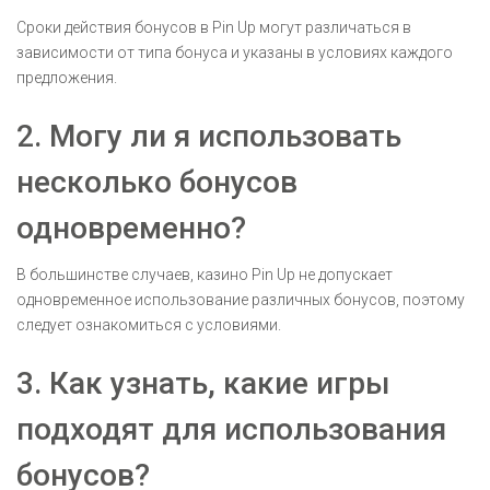
Сроки действия бонусов в Pin Up могут различаться в
зависимости от типа бонуса и указаны в условиях каждого
предложения.
2. Могу ли я использовать
несколько бонусов
одновременно?
В большинстве случаев, казино Pin Up не допускает
одновременное использование различных бонусов, поэтому
следует ознакомиться с условиями.
3. Как узнать, какие игры
подходят для использования
бонусов?