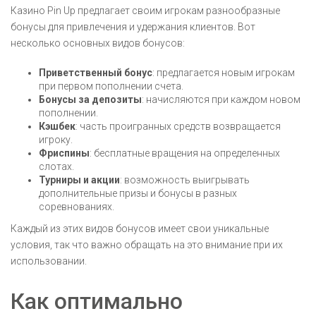
Казино Pin Up предлагает своим игрокам разнообразные
бонусы для привлечения и удержания клиентов. Вот
несколько основных видов бонусов:
Приветственный бонус
: предлагается новым игрокам
при первом пополнении счета.
Бонусы за депозиты
: начисляются при каждом новом
пополнении.
Кэшбек
: часть проигранных средств возвращается
игроку.
Фриспины
: бесплатные вращения на определенных
слотах.
Турниры и акции
: возможность выигрывать
дополнительные призы и бонусы в разных
соревнованиях.
Каждый из этих видов бонусов имеет свои уникальные
условия, так что важно обращать на это внимание при их
использовании.
Как оптимально